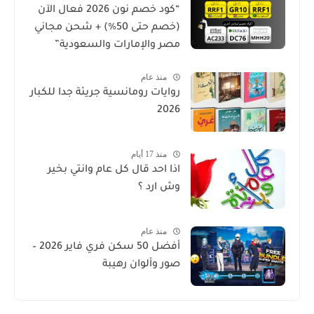
“كود خصم نون 2026 فعال الآن
(خصم حتى 50%) + شحن مجاني
مصر والإمارات والسعودية”
منذ عام
روايات رومانسية جريئة جدا للكبار
2026
منذ 17 أيام
اذا احد قال كل عام وانتي بخير
وش ارد ؟
منذ عام
أفضل 50 سكن فري فاير 2026 –
صور وألوان رهيبة