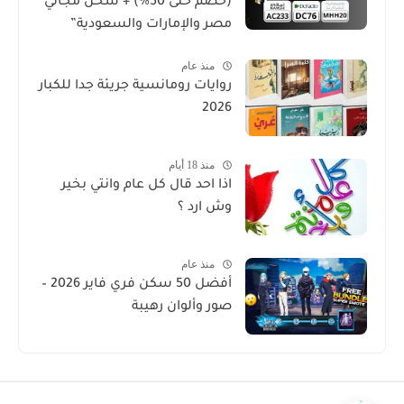
(خصم حتى 50%) + شحن مجاني
مصر والإمارات والسعودية”
منذ عام
روايات رومانسية جريئة جدا للكبار
2026
منذ 18 أيام
اذا احد قال كل عام وانتي بخير
وش ارد ؟
منذ عام
أفضل 50 سكن فري فاير 2026 –
صور وألوان رهيبة