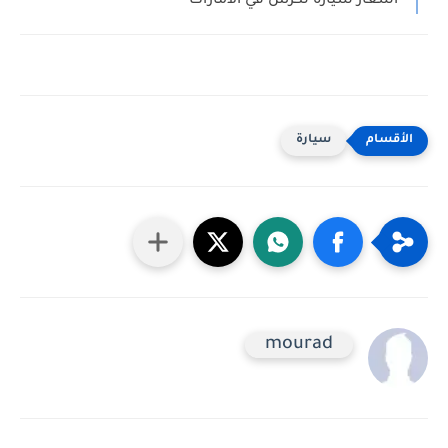
اسعار سيارة لكزس في الامارات
سيارة
mourad