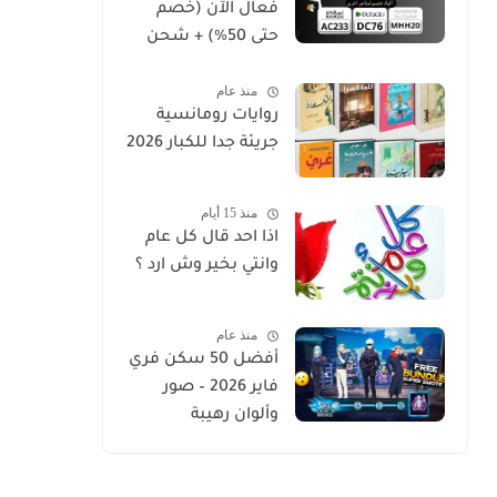
فعال الآن (خصم
حتى 50%) + شحن
مجاني مصر
منذ عام
والإمارات
روايات رومانسية
والسعودية”
جريئة جدا للكبار 2026
منذ 15 أيام
اذا احد قال كل عام
وانتي بخير وش ارد ؟
منذ عام
أفضل 50 سكن فري
فاير 2026 – صور
وألوان رهيبة