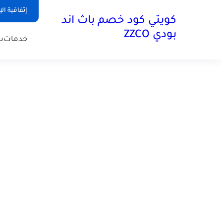
إتفاقية ال
كويتي كود خصم باث اند
بودي ZZCO
خدمات
س