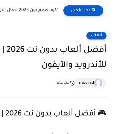
“كود خصم نون 2026 فعال الآن (خصم حتى 50%) +...
📁 آخر الأخبار
ألعاب
أفض
للأندرويد والآيفون
mourad
منذ عام
🎮 أفضل ألعاب بدون نت 2026 | ألعاب خفيفة وممتعة تعمل بدون إنترنت