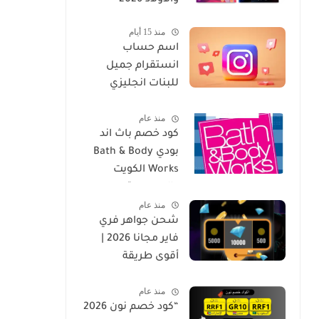
منذ 15 أيام
اسم حساب
انستقرام جميل
للبنات انجليزي
فرنسي 2026
منذ عام
كود خصم باث اند
بودي Bath & Body
Works الكويت
والسعودية
منذ عام
شحن جواهر فري
فاير مجانا 2026 |
أقوى طريقة
للحصول على
منذ عام
Diamonds في Free
“كود خصم نون 2026
Fire