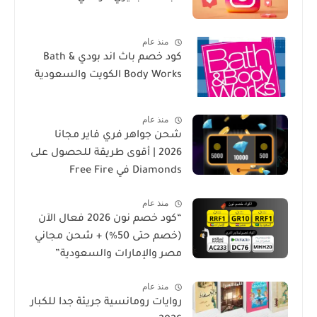
منذ عام
كود خصم باث اند بودي Bath &
Body Works الكويت والسعودية
منذ عام
شحن جواهر فري فاير مجانا
2026 | أقوى طريقة للحصول على
Diamonds في Free Fire
منذ عام
“كود خصم نون 2026 فعال الآن
(خصم حتى 50%) + شحن مجاني
مصر والإمارات والسعودية”
منذ عام
روايات رومانسية جريئة جدا للكبار