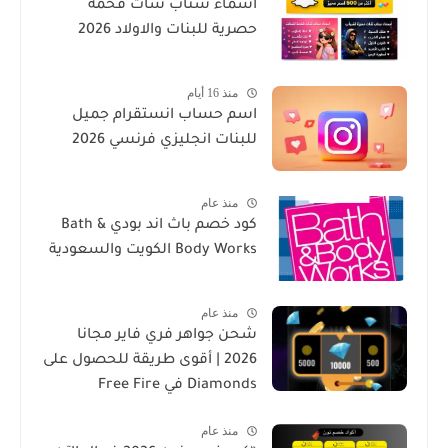
اسماء سناب شات فخمة
حصرية للبنات والاولاد 2026
منذ 16 أيام
اسم حساب انستقرام جميل
للبنات انجليزي فرنسي 2026
منذ عام
كود خصم باث اند بودي Bath &
Body Works الكويت والسعودية
منذ عام
شحن جواهر فري فاير مجانا
2026 | أقوى طريقة للحصول على
Diamonds في Free Fire
منذ عام