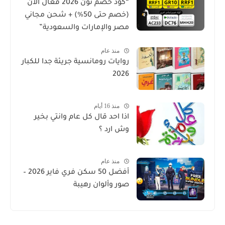
“كود خصم نون 2026 فعال الآن
(خصم حتى 50%) + شحن مجاني
مصر والإمارات والسعودية”
منذ عام
روايات رومانسية جريئة جدا للكبار
2026
منذ 16 أيام
اذا احد قال كل عام وانتي بخير
وش ارد ؟
منذ عام
أفضل 50 سكن فري فاير 2026 –
صور وألوان رهيبة