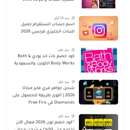
منذ 19 أيام
اسم حساب انستقرام جميل
للبنات انجليزي فرنسي 2026
منذ عام
كود خصم باث اند بودي Bath &
Body Works الكويت والسعودية
منذ عام
شحن جواهر فري فاير مجانا
2026 | أقوى طريقة للحصول على
Diamonds في Free Fire
منذ عام
“كود خصم نون 2026 فعال الآن
(خصم حتى 50%) + شحن مجاني