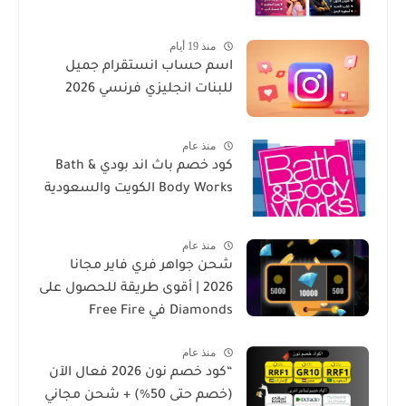
منذ 19 أيام
اسم حساب انستقرام جميل
للبنات انجليزي فرنسي 2026
منذ عام
كود خصم باث اند بودي Bath &
Body Works الكويت والسعودية
منذ عام
شحن جواهر فري فاير مجانا
2026 | أقوى طريقة للحصول على
Diamonds في Free Fire
منذ عام
“كود خصم نون 2026 فعال الآن
(خصم حتى 50%) + شحن مجاني