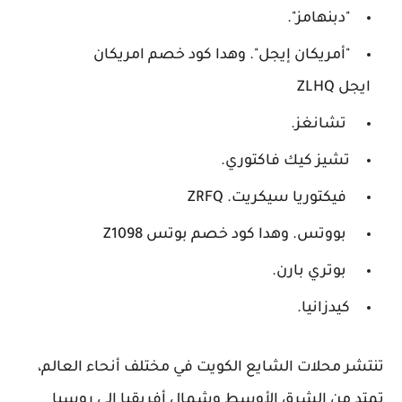
"دبنهامز".
"أمريكان إيجل". وهدا كود خصم امريكان
ايجل ZLHQ
تشانغز.
تشيز كيك فاكتوري.
فيكتوريا سيكريت. ZRFQ
بووتس. وهدا كود خصم بوتس Z1098
بوتري بارن.
كيدزانيا.
تنتشر محلات الشايع الكويت في مختلف أنحاء العالم،
تمتد من الشرق الأوسط وشمال أفريقيا إلى روسيا