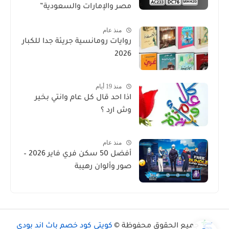
مصر والإمارات والسعودية”
منذ عام
روايات رومانسية جريئة جدا للكبار
2026
منذ 19 أيام
اذا احد قال كل عام وانتي بخير
وش ارد ؟
منذ عام
أفضل 50 سكن فري فاير 2026 –
صور وألوان رهيبة
جميع الحقوق محفوظة ©
كويتي كود خصم باث اند بودي