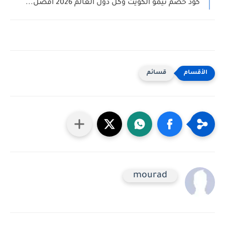
كود خصم تيمو الكويت وكل دول العالم 2026 افضل...
قسائم
mourad