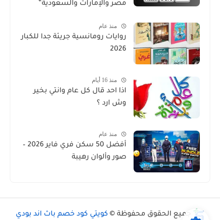
مصر والإمارات والسعودية”
منذ عام
روايات رومانسية جريئة جدا للكبار
2026
منذ 16 أيام
اذا احد قال كل عام وانتي بخير
وش ارد ؟
منذ عام
أفضل 50 سكن فري فاير 2026 –
صور وألوان رهيبة
جميع الحقوق محفوظة ©
كويتي كود خصم باث اند بودي