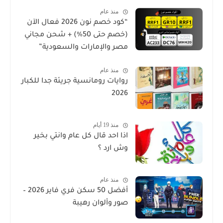
منذ عام
“كود خصم نون 2026 فعال الآن
(خصم حتى 50%) + شحن مجاني
مصر والإمارات والسعودية”
منذ عام
روايات رومانسية جريئة جدا للكبار
2026
منذ 19 أيام
اذا احد قال كل عام وانتي بخير
وش ارد ؟
منذ عام
أفضل 50 سكن فري فاير 2026 –
صور وألوان رهيبة