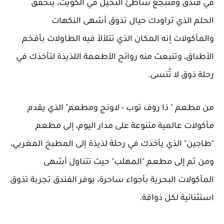
في فندق ومنتجع شاطئ النخيل في الكويت، يتحقق
الحلم الذي تراودك حيال تذوق أشهى النكهات
والمأكولات إنه المكان الذي تتلألأ فيه الطاولات بأفخم
الأطباق، وتنبعث منه روائح الأطعمة اللذيذة لتأخذك في
رحلة ذوق لا تُنسى.
من مطعم " ذا روف توب - لاونج ومطعم" الذي يقدم
مأكولات عالمية متنوعة على مدار اليوم، إلى مطعم
"طاجين" الذي يأخذك في رحلة لذيذة إلى المطبخ المغربي،
ومن ثم إلى مطعم "المهلب" حيث تتناول أشهى
المأكولات البحرية بأجواء ساحرة، يوفر الفندق تجربة تذوق
استثنائية لكل ذواقة.